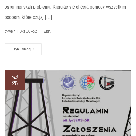
ogromnej skali problemu. Kierując się chęcią pomocy wszystkim
osobom, które czują, […]
.
|
BY
WBIA
AKTUALNOŚCI
WBIA
Czytaj więcej
PAŹ
26