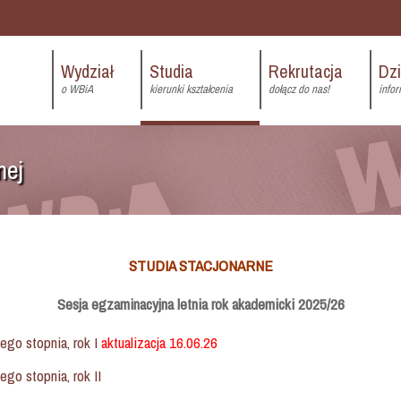
Wydział
Studia
Rekrutacja
Dz
o WBiA
kierunki kształcenia
dołącz do nas!
infor
nej
STUDIA STACJONARNE
Sesja egzaminacyjna letnia rok akademicki 2025/26
ego stopnia, rok I
aktualizacja 16.06.26
ego stopnia, rok II