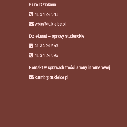
Biuro Dziekana
41 34 24 541
wbia@tu.kielce.pl
Dziekanat – sprawy studenckie
41 34 24 543
41 34 24 595
Kontakt w sprawach treści strony internetowej
kutmb@tu.kielce.pl