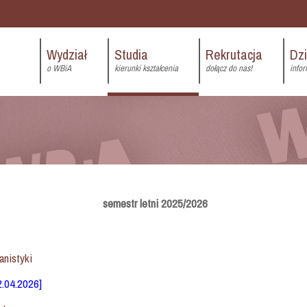
Wydział
Studia
Rekrutacja
Dz
o WBiA
kierunki kształcenia
dołącz do nas!
infor
semestr letni 2025/2026
anistyki
22.04.2026]