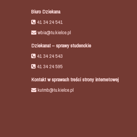
Biuro Dziekana
41 34 24 541
wbia@tu.kielce.pl
Dziekanat – sprawy studenckie
41 34 24 543
41 34 24 595
Kontakt w sprawach treści strony internetowej
kutmb@tu.kielce.pl