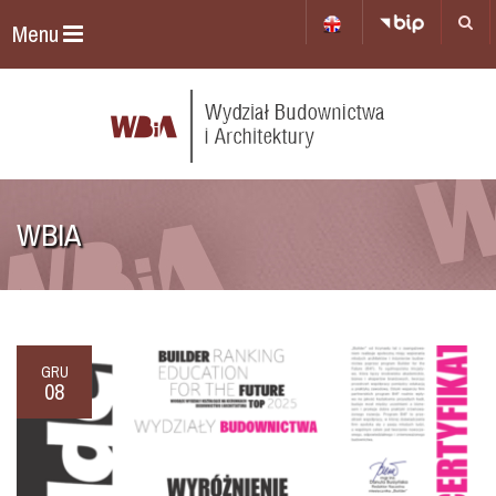
Menu
WBIA
GRU
08