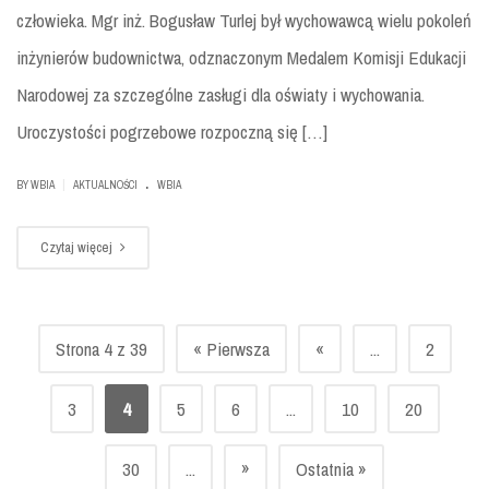
człowieka. Mgr inż. Bogusław Turlej był wychowawcą wielu pokoleń
inżynierów budownictwa, odznaczonym Medalem Komisji Edukacji
Narodowej za szczególne zasługi dla oświaty i wychowania.
Uroczystości pogrzebowe rozpoczną się […]
.
|
BY
WBIA
AKTUALNOŚCI
WBIA
Czytaj więcej
Strona 4 z 39
« Pierwsza
«
...
2
3
4
5
6
...
10
20
»
30
...
Ostatnia »