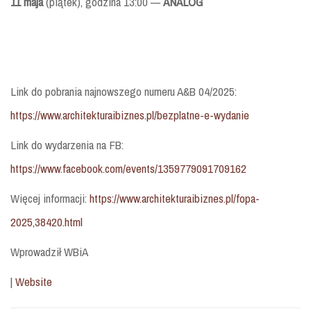
11 maja
(piątek), godzina 13:00 —
ANALOG
Link do pobrania najnowszego numeru A&B 04/2025:
https://www.architekturaibiznes.pl/bezplatne-e-wydanie
Link do wydarzenia na FB:
https://www.facebook.com/events/1359779091709162
Więcej informacji:
https://www.architekturaibiznes.pl/fopa-
2025,38420.html
Wprowadził WBiA
|
Website